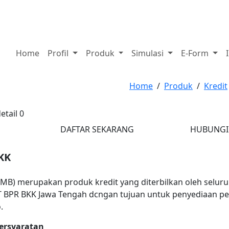
Jam Layanan Senin - Jum'at : 08.00 - 16.00 | LPS Rate : 6 %
3) 782089
itbkkmuntilan@gmail.com
Home
Profil
Produk
Simulasi
E-Form
Home
/
Produk
/
Kredit
E
DAFTAR SEKARANG
HUBUNGI
KK
KMB) merupakan produk kredit yang diterbilkan oleh selur
T BPR BKK Jawa Tengah dcngan tujuan untuk penyediaan p
o.
ersyaratan