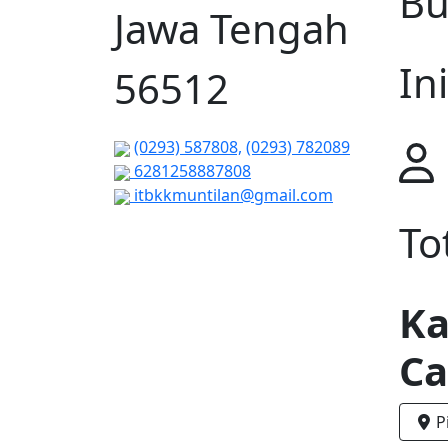
Bu
Jawa Tengah
Ini
56512
(0293) 587808,
(0293) 782089
6281258887808
itbkkmuntilan@gmail.com
To
Ka
C
P