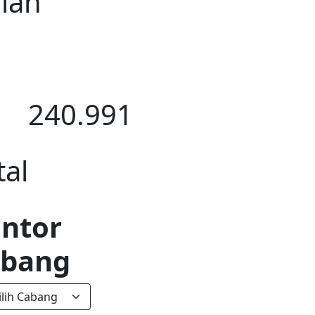
lan
240.991
tal
ntor
abang
ilih Cabang