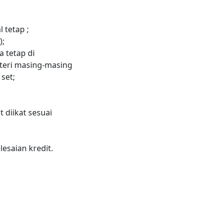
 tetap ;
);
a tetap di
teri masing-masing
 set;
diikat sesuai
saian kredit.