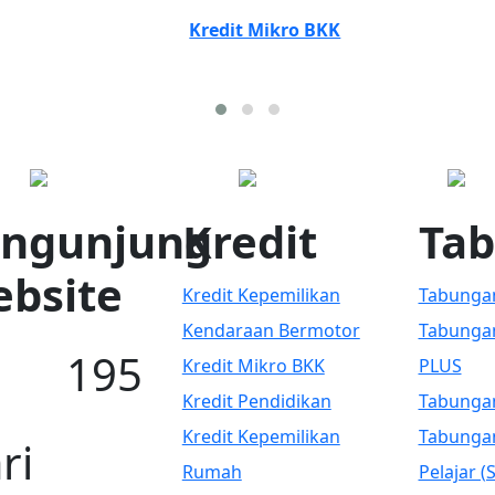
Kredit Mikro BKK
ngunjung
Kredit
Ta
bsite
Kredit Kepemilikan
Tabunga
Kendaraan Bermotor
Tabunga
195
Kredit Mikro BKK
PLUS
Kredit Pendidikan
Tabunga
Kredit Kepemilikan
Tabunga
ri
Rumah
Pelajar (