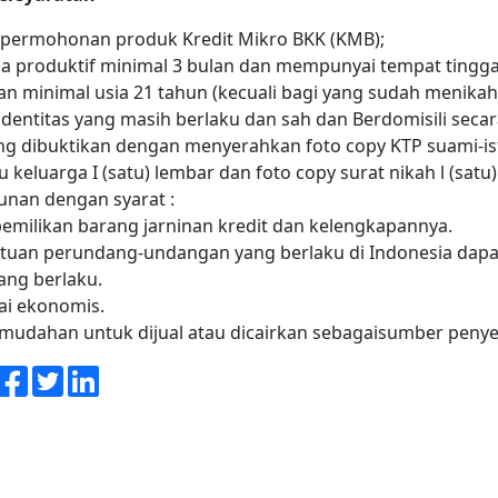
r permohonan produk Kredit Mikro BKK (KMB);
 produktif minimal 3 bulan dan mempunyai tempat tinggal
n minimal usia 21 tahun (kecuali bagi yang sudah menikah
 identitas yang masih berlaku dan sah dan Berdomisili secar
g dibuktikan dengan menyerahkan foto copy KTP suami-is
u keluarga I (satu) lembar dan foto copy surat nikah l (satu)
unan dengan syarat :
emilikan barang jarninan kredit dan kelengkapannya.
uan perundang-undangan yang berlaku di Indonesia dapat 
ang berlaku.
i ekonomis.
dahan untuk dijual atau dicairkan sebagaisumber penyele