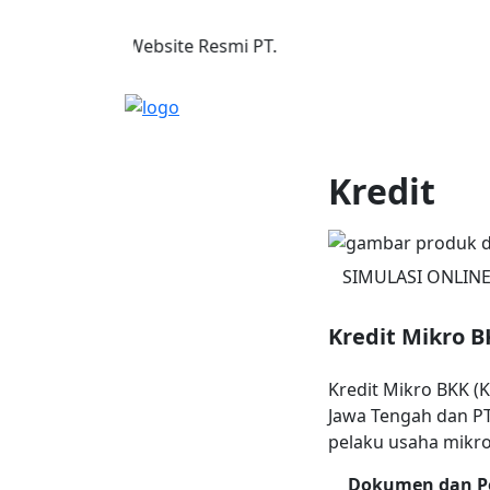
Datang, di Website Resmi PT. BPR BKK Muntilan (Perseroda). 
(0293) 587808
,
(029
Kredit
SIMULASI ONLIN
Kredit Mikro B
Kredit Mikro BKK (
Jawa Tengah dan P
pelaku usaha mikr
Dokumen dan P