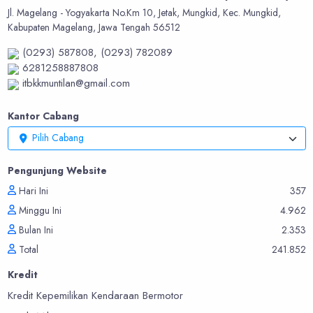
Jl. Magelang - Yogyakarta No.Km 10, Jetak, Mungkid, Kec. Mungkid,
Kabupaten Magelang, Jawa Tengah 56512
(0293) 587808,
(0293) 782089
6281258887808
itbkkmuntilan@gmail.com
Kantor Cabang
Pilih Cabang
Pengunjung Website
Hari Ini
357
Minggu Ini
4.962
Bulan Ini
2.353
Total
241.852
Kredit
Kredit Kepemilikan Kendaraan Bermotor