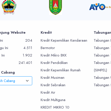
njung Website
Kredit
Tabunga
Ini
204
Kredit Kepemilikan Kendaraan
Tabungan 
u Ini
4.511
Bermotor
Tabungan
 Ini
1.902
Kredit Mikro BKK
Tabungan
241.401
Kredit Pendidikan
Tabungan 
Kredit Kepemilikan Rumah
(SIMPEL)
r Cabang
Kredit Musiman
Tabungan 
lih Cabang
Kredit Sebrakan
Tabungan 
Kredit Air
Kredit Multiguna
KREDIT MIKRO 10