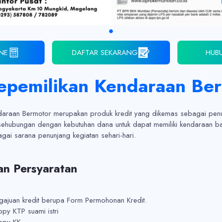
INE
DAFTAR SEKARANG
HUB
Kepemilikan Kendaraan Be
ndaraan Bermotor merupakan produk kredit yang dikemas sebagai pe
sehubungan dengan kebutuhan dana untuk dapat memiliki kendaraan b
ai sarana penunjang kegiatan sehari-hari.
n Persyaratan
ngajuan kredit berupa Form Permohonan Kredit.
py KTP suami istri
opy KK.