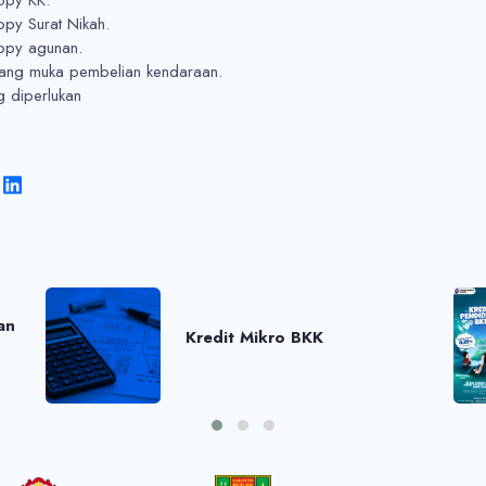
py Surat Nikah.
opy agunan.
uang muka pembelian kendaraan.
g diperlukan
an
Kredit Mikro BKK