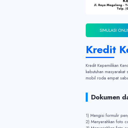
SIMULASI ONL
Kredit 
Kredit Kepemilikan Ke
kebutuhan masyarakat 
mobil roda empat sabag
Dokumen da
1) Mengisi formulir pe
2) Menyerahkan foto co
3) Menyerahkan foto c