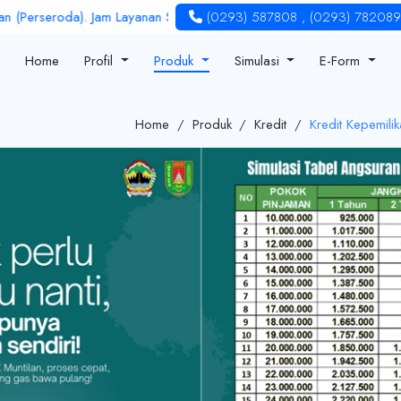
seroda). Jam Layanan Senin - Jum'at : 08.00 - 16.00 | LPS Rate : 6 
(0293) 587808
,
(0293) 782089
Home
Profil
Produk
Simulasi
E-Form
Home
/
Produk
/
Kredit
/
Kredit Kepemili