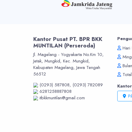
Kantor Pusat PT. BPR BKK
Pengu
MUNTILAN (Perseroda)
Hari 
Jl. Magelang - Yogyakarta No.Km 10,
Mingg
Jetak, Mungkid, Kec. Mungkid,
Bulan
Kabupaten Magelang, Jawa Tengah
56512
Total
(0293) 587808,
(0293) 782089
Kanto
6281258887808
Pi
itbkkmuntilan@gmail.com