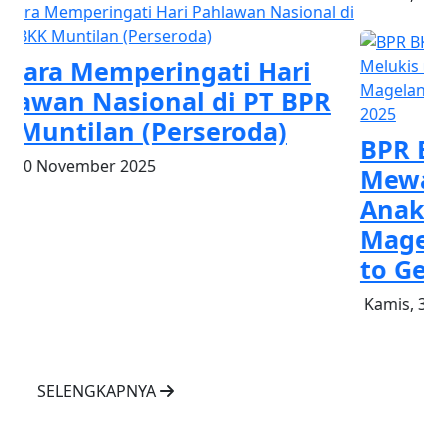
BPR BKK Muntilan Gelar Lomba
Mewarnai dan Melukis untuk
Anak TK dan SD se-Kabupaten
Magelang, dalam Rangka Road
to Gebyar Undian 2025
Kamis, 31 Juli 2025
SELENGKAPNYA