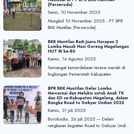
(Perseroda)
Senin, 10 November 2025
Mungkid 10 November 2025 - PT BPR
BKK Muntilan (Perseroda)
menyelenggarakan Upacara Peringatan
Hari Pahlawan Nasional pada Senin, 10
BKK Muntilan Raih Juara Harapan 2
Lomba Masak Nasi Goreng Magelangan
November 2025.
HUT RI ke-80
Kamis, 14 Agustus 2025
Semangat kemerdekaan terasa meriah di
lingkungan Pemerintah Kabupaten
Magelang! Dalam rangka memperingati
HUT ke-80 Republik Indonesia, Pemkab
BPR BKK Muntilan Gelar Lomba
Mewarnai dan Melukis untuk Anak TK
Magelang menggelar Lomba Masak Nasi
dan SD se-Kabupaten Magelang, dalam
Goreng Magelangan yang diikuti oleh
Rangka Road to Gebyar Undian 2025
seluruh Organisasi Perangkat Daerah
Kamis, 31 Juli 2025
(OPD), bagian, dan kecamatan, Rabu
Borobudur, 26 Juli 2025 — Dalam
(13/8).
rangkaian kegiatan Road to Gebyar Undian
Tamades, Deposito, dan Kredit Tahun