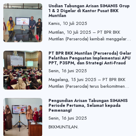
2025 yang puncaknya akan digelar pada
Undian Tabungan Arisan SIMANIS Grup
1 & 2 Digelar di Kantor Pusat BKK
tanggal 29 Juli 2025, PT BPR BKK Muntilan
Muntilan
(Perseroda) bekerja sama dengan Dinas
Kamis, 10 Juli 2025
Pendidikan dan Kebudayaan Kabupaten
Magelang sukses menyelenggarakan Lo....
Muntilan, 10 Juli 2025 – PT BPR BKK
Muntilan (Perseroda) kembali menggelar
acara Undian Tabungan Arisan SIMANIS
(Simpanan Istimewa) untuk Grup 1 dan
PT BPR BKK Muntilan (Perseroda) Gelar
Pelatihan Penguatan Implementasi APU
Grup 2 di bulan Juli 2025.
PPT, P3SPM, dan Strategi Anti-Fraud
Senin, 16 Juni 2025
Magelang, 15 Juni 2025 – PT BPR BKK
Muntilan (Perseroda) terus berkomitmen
dalam meningkatkan kompetensi dan
integritas pegawainya melalui
Pengundian Arisan Tabungan SIMANIS
Periode Pertama, Selamat kepada
penyelenggaraan Pelatihan Penyegaran
Pemenang!
dan Penguatan Implementasi Anti Pencucian
Senin, 16 Juni 2025
Uang dan Pencegahan Pendanaan
Terorisme (APU PPT), Penerapan Prinsip
BKKMUNTILAN.
Mengenal Na....