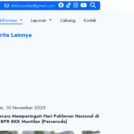
itbkkmuntilan@gmail.com
Informasi
Laporan
Cabang
Kontak
rita Lainnya
nin, 10 November 2025
acara Memperingati Hari Pahlawan Nasional di
 BPR BKK Muntilan (Perseroda)