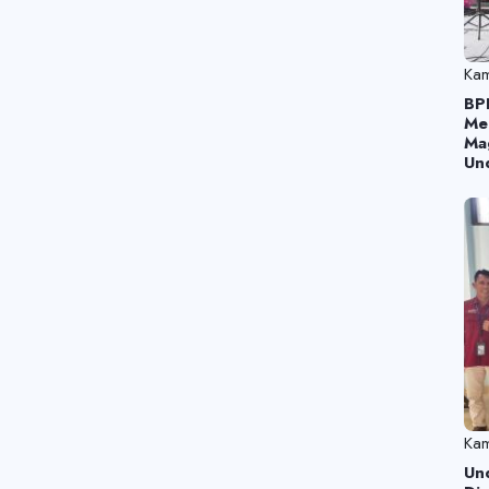
Kam
BP
Me
Ma
Un
Kam
Un