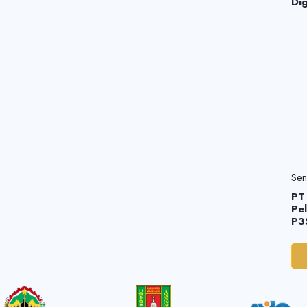
Dig
Sen
PT
Pe
P3