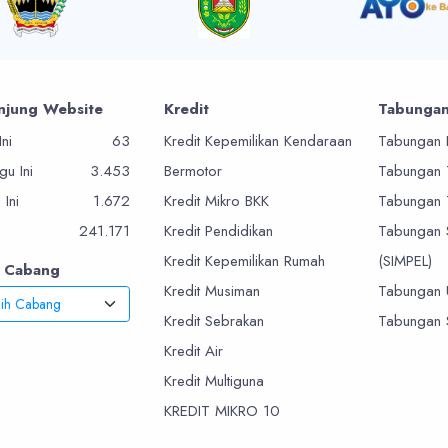
njung Website
Kredit
Tabunga
Ini
63
Kredit Kepemilikan Kendaraan
Tabungan 
u Ini
3.453
Bermotor
Tabungan
 Ini
1.672
Kredit Mikro BKK
Tabungan
241.171
Kredit Pendidikan
Tabungan 
Kredit Kepemilikan Rumah
(SIMPEL)
r Cabang
Kredit Musiman
Tabungan 
lih Cabang
Kredit Sebrakan
Tabungan 
Kredit Air
Kredit Multiguna
KREDIT MIKRO 10