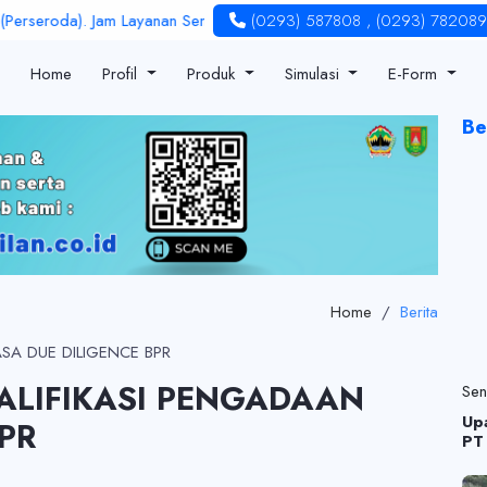
roda). Jam Layanan Senin - Jum'at : 08.00 - 16.00 | LPS Rate : 6 %
(0293) 587808
,
(0293) 782089
Home
Profil
Produk
Simulasi
E-Form
Be
Home
/
Berita
LIFIKASI PENGADAAN
Se
Up
PR
PT