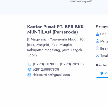
Kantor Pusat PT. BPR BKK
Pengu
MUNTILAN (Perseroda)
Hari 
Jl. Magelang - Yogyakarta No.Km 10,
Mingg
Jetak, Mungkid, Kec. Mungkid,
Bulan
Kabupaten Magelang, Jawa Tengah
56512
Total
(0293) 587808,
(0293) 782089
Kanto
6281258887808
Pi
itbkkmuntilan@gmail.com