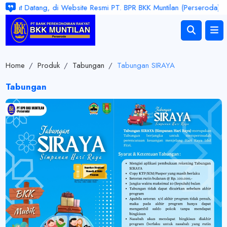
mat Datang, di Website Resmi PT. BPR BKK Muntilan (Perseroda). Jam 
Home
/
Produk
/
Tabungan
/
Tabungan SIRAYA
Tabungan