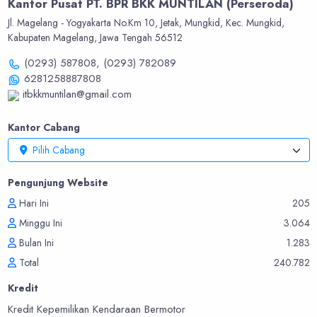
Kantor Pusat PT. BPR BKK MUNTILAN (Perseroda)
Jl. Magelang - Yogyakarta No.Km 10, Jetak, Mungkid, Kec. Mungkid,
Kabupaten Magelang, Jawa Tengah 56512
(0293) 587808,
(0293) 782089
6281258887808
itbkkmuntilan@gmail.com
Kantor Cabang
Pilih Cabang
Pengunjung Website
Hari Ini
205
Minggu Ini
3.064
Bulan Ini
1.283
Total
240.782
Kredit
Kredit Kepemilikan Kendaraan Bermotor