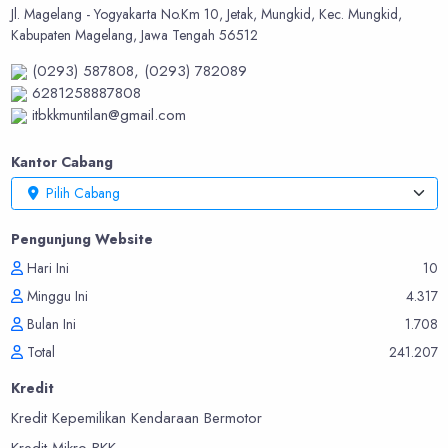
Jl. Magelang - Yogyakarta No.Km 10, Jetak, Mungkid, Kec. Mungkid,
Kabupaten Magelang, Jawa Tengah 56512
(0293) 587808,
(0293) 782089
6281258887808
itbkkmuntilan@gmail.com
Kantor Cabang
Pilih Cabang
Pengunjung Website
Hari Ini
10
Minggu Ini
4.317
Bulan Ini
1.708
Total
241.207
Kredit
Kredit Kepemilikan Kendaraan Bermotor