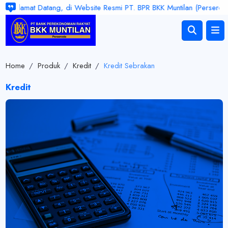
Selamat Datang, di Website Resmi PT. BPR BKK Muntilan (Perseroda). 
Home
/
Produk
/
Kredit
/
Kredit Sebrakan
Kredit