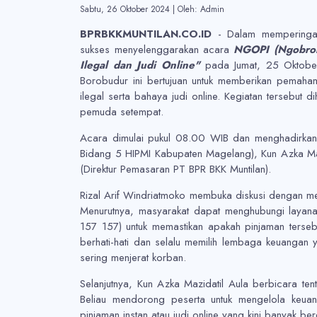
Sabtu, 26 Oktober 2024
|
Oleh: Admin
BPRBKKMUNTILAN.CO.ID
- Dalam memperingati
sukses menyelenggarakan acara
NGOPI (Ngobrol 
Ilegal dan Judi Online"
pada Jumat, 25 Oktober
Borobudur ini bertujuan untuk memberikan pemaha
ilegal serta bahaya judi online. Kegiatan tersebut 
pemuda setempat.
Acara dimulai pukul 08.00 WIB dan menghadirkan t
Bidang 5 HIPMI Kabupaten Magelang), Kun Azka Mazi
(Direktur Pemasaran PT BPR BKK Muntilan).
Rizal Arif Windriatmoko membuka diskusi dengan mem
Menurutnya, masyarakat dapat menghubungi layan
157 157) untuk memastikan apakah pinjaman tersebu
berhati-hati dan selalu memilih lembaga keuangan y
sering menjerat korban.
Selanjutnya, Kun Azka Mazidatil Aula berbicara ten
Beliau mendorong peserta untuk mengelola keua
pinjaman instan atau judi online yang kini banyak bere