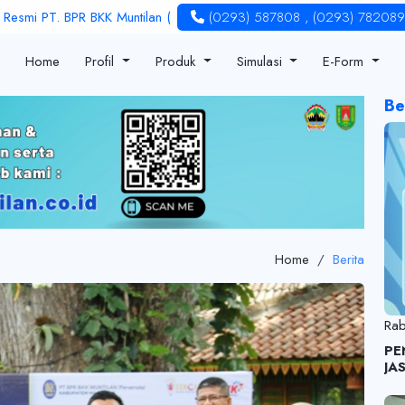
 BPR BKK Muntilan (Perseroda). Jam Layanan Senin - Jum'at : 08.00 -
(0293) 587808
,
(0293) 782089
Home
Profil
Produk
Simulasi
E-Form
Be
Home
/
Berita
Rab
PE
JA