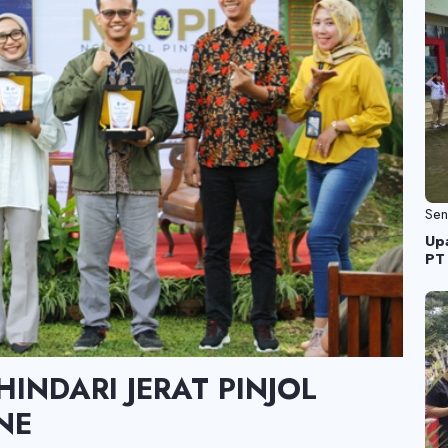
Se
Up
PT
INDARI JERAT PINJOL
NE