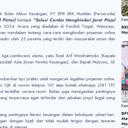
 Bulan Inklusi Keuangan, PT BPR BKK Muntilan (Perseroda)
Kam
Pintar)
bertajuk
"Solusi Cerdas Menghindari Jerat Pinjol
 2024. Acara yang diadakan di Pondok Tingal, Wanurejo,
BK
Na
man mendalam tentang cara-cara menghindari pinjaman online
dihadiri oleh 25 peserta yang terdiri dari masyarakat umum dan
iga pembicara utama, yaitu Rizal Arif Windriatmoko (Kepala
datil Aula (Insan Perintis Keuangan), dan Bapak Mulyono, SE
berikan tips praktis untuk mengecek legalitas pinjaman online.
an OJK di nomor telepon 157 atau kontak whatsapp (081 157
t terdaftar secara resmi. Beliau juga menegaskan pentingnya
ang terpercaya agar terhindar dari jebakan pinjol ilegal yang
Kam
BP
tang pentingnya literasi keuangan dalam kehidupan sehari-hari.
Me
ngan dengan bijak dan tidak mudah tergiur dengan tawaran
Ma
dar di internet.