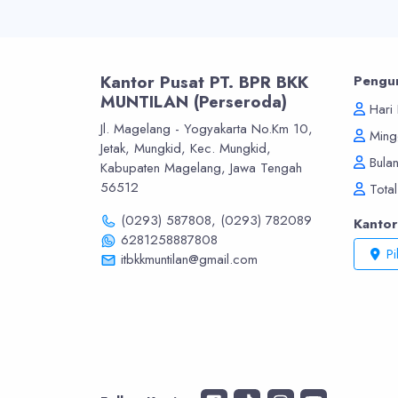
Kantor Pusat PT. BPR BKK
Pengu
MUNTILAN (Perseroda)
Hari 
Jl. Magelang - Yogyakarta No.Km 10,
Mingg
Jetak, Mungkid, Kec. Mungkid,
Bulan
Kabupaten Magelang, Jawa Tengah
56512
Total
(0293) 587808,
(0293) 782089
Kanto
6281258887808
Pi
itbkkmuntilan@gmail.com