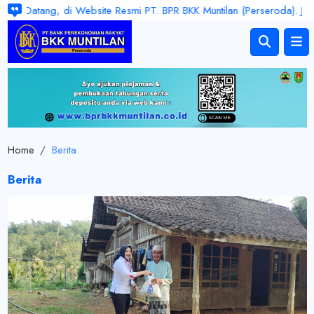
tang, di Website Resmi PT. BPR BKK Muntilan (Perseroda). Jam Layanan
Home
/
Berita
Berita