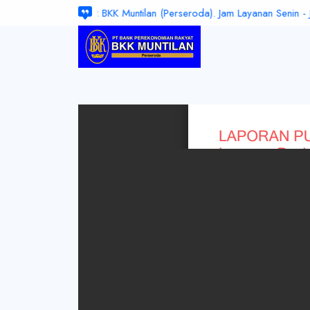
ite Resmi PT. BPR BKK Muntilan (Perseroda). Jam Layanan Senin - Jum'