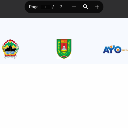
njung Website
Kredit
Tabunga
Ini
288
Kredit Kepemilikan Kendaraan
Tabungan 
u Ini
3.366
Bermotor
Tabungan
 Ini
1.585
Kredit Mikro BKK
Tabungan
241.084
Kredit Pendidikan
Tabungan 
Kredit Kepemilikan Rumah
(SIMPEL)
r Cabang