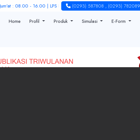
at : 08.00 - 16.00 | LPS Rate : 6 %
(0293) 587808
,
(0293) 782089
Home
Profil
Produk
Simulasi
E-Form