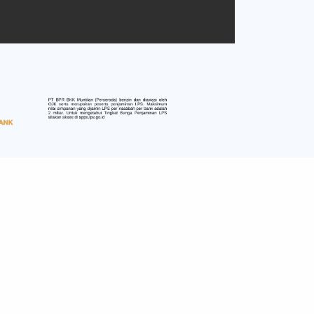
n
Deposito
Kurban
Deposito
 TAMADES PLUS
 TAMADES
Simpanan Pelajar