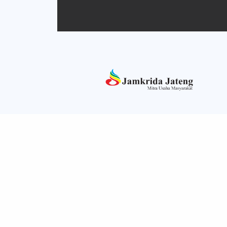
Kantor Pusat PT. BPR BKK
Pengu
MUNTILAN (Perseroda)
Hari 
Jl. Magelang - Yogyakarta No.Km 10,
Mingg
Jetak, Mungkid, Kec. Mungkid,
Bulan
Kabupaten Magelang, Jawa Tengah
56512
Total
(0293) 587808,
(0293) 782089
Kanto