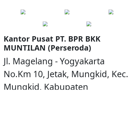
Kantor Pusat PT. BPR BKK
MUNTILAN (Perseroda)
Jl. Magelang - Yogyakarta
No.Km 10, Jetak, Mungkid, Kec.
Mungkid, Kabupaten
Magelang, Jawa Tengah 56512
(0293) 587808,
(0293) 782089
6281258887808
itbkkmuntilan@gmail.com