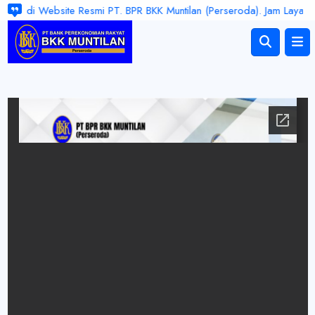
ng, di Website Resmi PT. BPR BKK Muntilan (Perseroda). Jam Layanan S