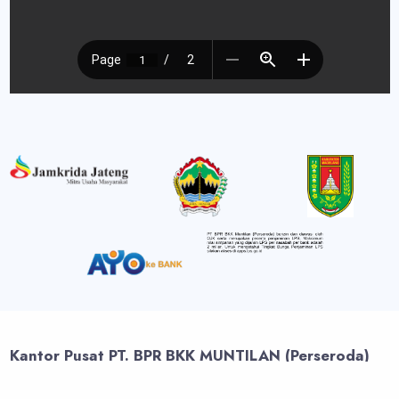
Kantor Pusat PT. BPR BKK MUNTILAN (Perseroda)
Jl. Magelang - Yogyakarta No.Km 10, Jetak, Mungkid, Kec. Mungkid,
Kabupaten Magelang, Jawa Tengah 56512