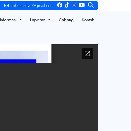
itbkkmuntilan@gmail.com
Informasi
Laporan
Cabang
Kontak