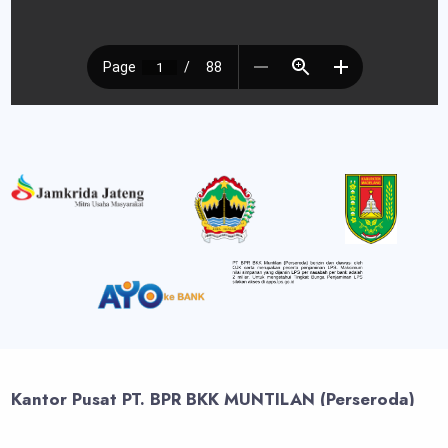
Kantor Pusat PT. BPR BKK MUNTILAN (Perseroda)
Jl. Magelang - Yogyakarta No.Km 10, Jetak, Mungkid, Kec. Mungkid,
Kabupaten Magelang, Jawa Tengah 56512